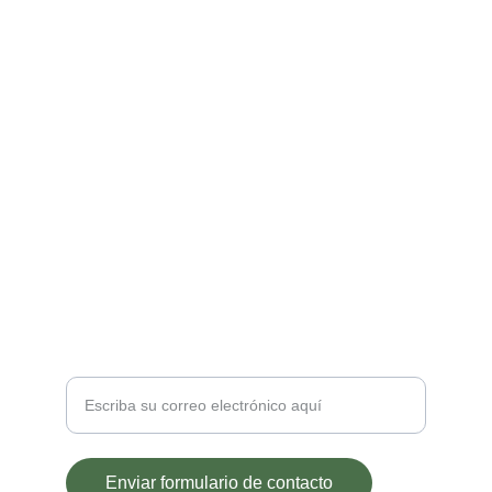
Nuestro objetivo
Posicionar nuestro aguacate Hass en los 
hogares colombianos 
CONTACTO
comercial@gcavocado.com
CONTÁCTANOS
Ingrese su dirección de correo
Enviar formulario de contacto